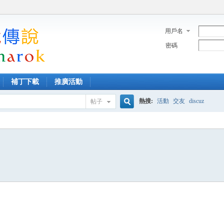
用戶名
密碼
補丁下載
推廣活動
熱搜:
活動
交友
discuz
帖子
搜
索