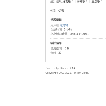
統計信息
好友數 0
|
回帖數 7
|
主題數 0
性別
保密
管
活躍概況
用戶組
初學者
在線時間
3 小時
上次活動時間
2026-5-14 21:11
統計信息
已用空間
0 B
金錢
32
地
Powered by
Discuz!
X3.4
Copyright © 2001-2021, Tencent Cloud.