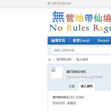
IP: 216.73.216.114
論壇首頁
無管Line@
Discord
ll078901905
個人資料
ll078901905
http://forum.freero.org/?20268
無
›
›
主題
個人資料
ll078901905
(UID: 20268)
郵箱狀態
未驗證