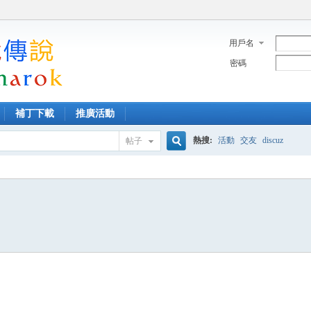
用戶名
密碼
補丁下載
推廣活動
熱搜:
活動
交友
discuz
帖子
搜
索