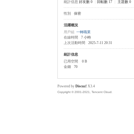
統計信息
好友數 0
|
回帖數 17
|
主題數 0
性別
保密
管
活躍概況
用戶組
一轉職業
在線時間
7 小時
上次活動時間
2025-7-11 20:31
統計信息
已用空間
0 B
金錢
70
地
Powered by
Discuz!
X3.4
Copyright © 2001-2021, Tencent Cloud.