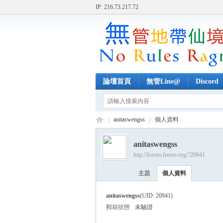
IP: 216.73.217.72
論壇首頁
無管Line@
Discord
anitaswengss
個人資料
anitaswengss
http://forum.freero.org/?20941
無
›
›
主題
個人資料
anitaswengss
(UID: 20941)
郵箱狀態
未驗證