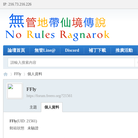
IP: 216.73.216.226
論壇首頁
無管Line@
Discord
補丁下載
推廣活動
FFly
個人資料
FFly
https://forum.freero.org/?21561
無
›
›
主題
個人資料
FFly
(UID: 21561)
郵箱狀態
未驗證