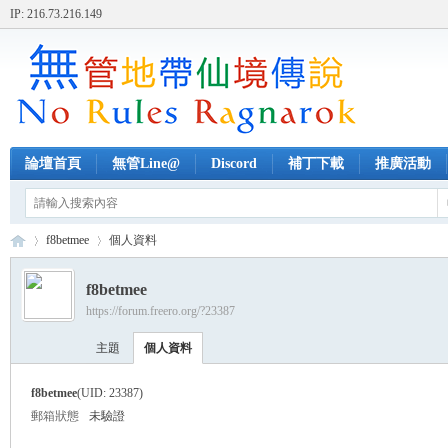
IP: 216.73.216.149
論壇首頁
無管Line@
Discord
補丁下載
推廣活動
f8betmee
個人資料
f8betmee
https://forum.freero.org/?23387
無
›
›
主題
個人資料
f8betmee
(UID: 23387)
郵箱狀態
未驗證