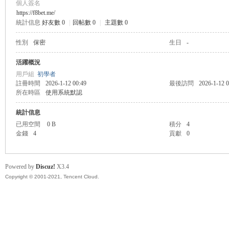
個人簽名
https://f8bet.me/
統計信息
好友數 0
|
回帖數 0
|
主題數 0
管
性別
保密
生日
-
活躍概況
用戶組
初學者
註冊時間
2026-1-12 00:49
最後訪問
2026-1-12 0
所在時區
使用系統默認
統計信息
已用空間
0 B
積分
4
金錢
4
貢獻
0
地
Powered by
Discuz!
X3.4
Copyright © 2001-2021, Tencent Cloud.