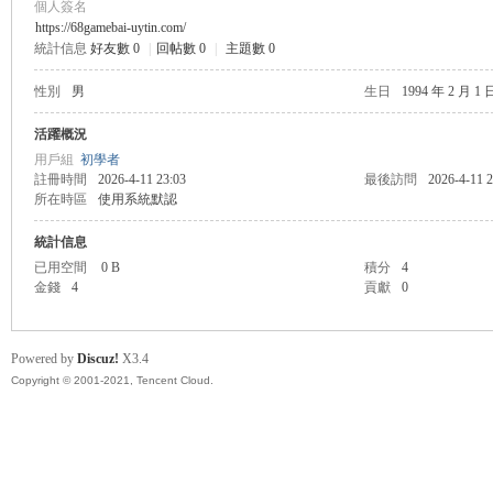
個人簽名
https://68gamebai-uytin.com/
統計信息
好友數 0
|
回帖數 0
|
主題數 0
管
性別
男
生日
1994 年 2 月 1 
活躍概況
用戶組
初學者
註冊時間
2026-4-11 23:03
最後訪問
2026-4-11 2
所在時區
使用系統默認
統計信息
已用空間
0 B
積分
4
金錢
4
貢獻
0
地
Powered by
Discuz!
X3.4
Copyright © 2001-2021, Tencent Cloud.