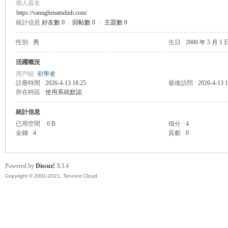
個人簽名
https://vannghenamdinh.com/
統計信息
好友數 0
|
回帖數 0
|
主題數 0
管
性別
男
生日
2000 年 5 月 1 
活躍概況
用戶組
初學者
註冊時間
2026-4-13 18:25
最後訪問
2026-4-13 1
所在時區
使用系統默認
統計信息
已用空間
0 B
積分
4
金錢
4
貢獻
0
地
Powered by
Discuz!
X3.4
Copyright © 2001-2021, Tencent Cloud.