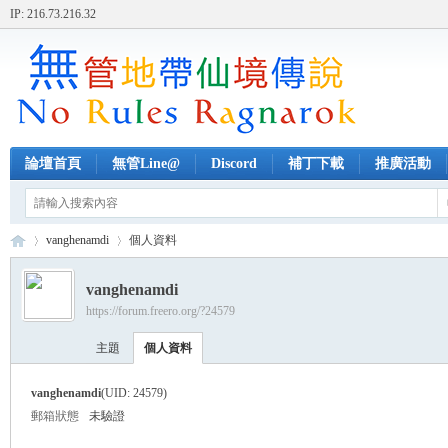
IP: 216.73.216.32
論壇首頁
無管Line@
Discord
補丁下載
推廣活動
vanghenamdi
個人資料
vanghenamdi
https://forum.freero.org/?24579
無
›
›
主題
個人資料
vanghenamdi
(UID: 24579)
郵箱狀態
未驗證