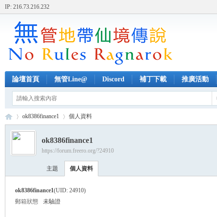
IP: 216.73.216.232
論壇首頁
無管Line@
Discord
補丁下載
推廣活動
ok8386finance1
個人資料
ok8386finance1
https://forum.freero.org/?24910
無
›
›
主題
個人資料
ok8386finance1
(UID: 24910)
郵箱狀態
未驗證