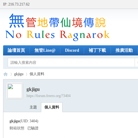
IP: 216.73.217.62
論壇首頁
無管Line@
Discord
補丁下載
推廣活動
gkjigu
個人資料
gkjigu
https://forum.freero.org/?3404
無
›
›
主題
個人資料
gkjigu
(UID: 3404)
郵箱狀態
已驗證