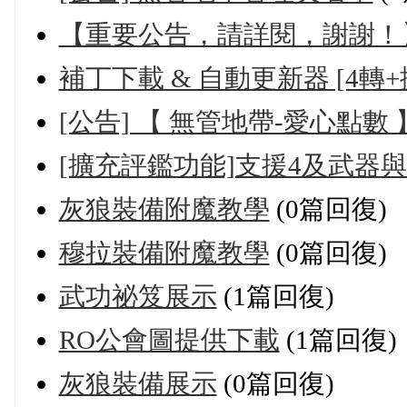
【重要公告，請詳閱，謝謝！
補丁下載 & 自動更新器 [4轉+
[公告] 【 無管地帶-愛心點數 
[擴充評鑑功能]支援4及武器與
灰狼裝備附魔教學
(0篇回復)
穆拉裝備附魔教學
(0篇回復)
武功祕笈展示
(1篇回復)
RO公會圖提供下載
(1篇回復)
灰狼裝備展示
(0篇回復)