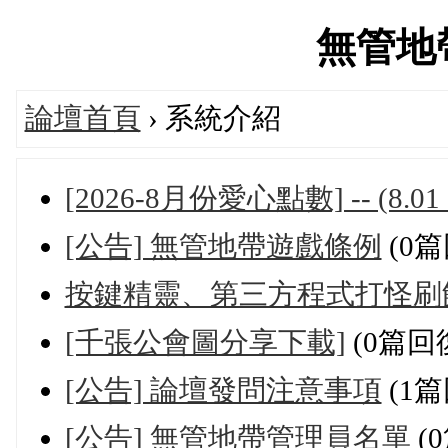
無管地帶'
論壇首頁
› 系統介紹
[2026-8月份愛心點數] -- (8.01 -
[公告] 無管地帶遊戲條例
(0篇
按鍵精靈、第三方程式打怪刷
[千張公會圖分享下載]
(0篇回
[公告] 論壇發問注意事項
(1篇
[公告] 無管地帶管理員名單
(