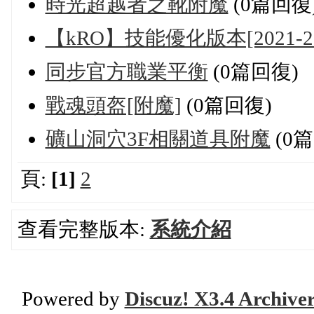
時光超越者之靴附魔
(0篇回復
【kRO】技能優化版本[2021-20
同步官方職業平衡
(0篇回復)
戰魂頭盔[附魔]
(0篇回復)
礦山洞穴3F相關道具附魔
(0
頁:
[1]
2
查看完整版本:
系統介紹
Powered by
Discuz! X3.4 Archive