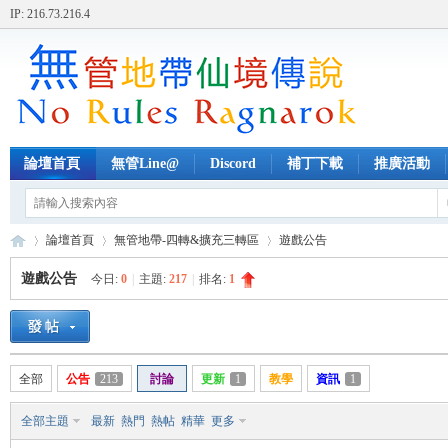
IP: 216.73.216.4
論壇首頁
無管Line@
Discord
補丁下載
推廣活動
論壇首頁
無管地帶-四轉&擴充三轉區
遊戲公告
遊戲公告
今日:
0
|
主題:
217
|
排名:
1
無
»
›
›
全部
公告
213
討論
更新
1
教學
資訊
1
全部主題
最新
熱門
熱帖
精華
更多