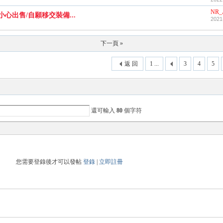
NR_
心出售/自願移交裝備...
2021
下一頁 »
返 回
1 ...
3
4
5
還可輸入
80
個字符
您需要登錄後才可以發帖
登錄
|
立即註冊