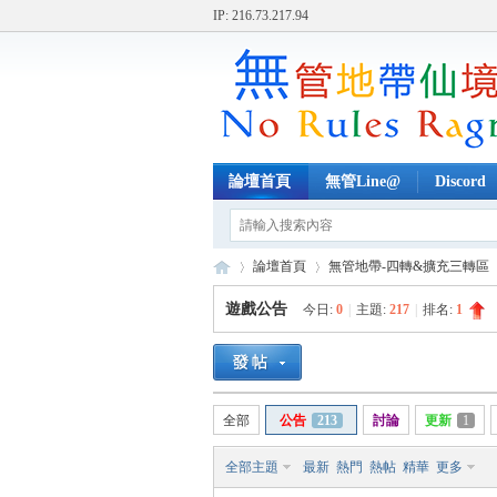
IP: 216.73.217.94
論壇首頁
無管Line@
Discord
論壇首頁
無管地帶-四轉&擴充三轉區
遊戲公告
今日:
0
|
主題:
217
|
排名:
1
無
»
›
›
全部
公告
213
討論
更新
1
全部主題
最新
熱門
熱帖
精華
更多