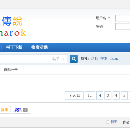
用戶名
密碼
補丁下載
推廣活動
熱搜:
活動
交友
discuz
帖子
搜
遊戲公告
索
返 回
1 ...
3
4
5
教學
資訊
1
新窗
作者