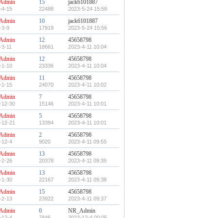
Admin
15
jack6101887
-4-15
22488
2023-5-24 15:58
Admin
10
jack6101887
-3-9
17919
2023-5-24 15:56
Admin
12
45658798
-3-11
18661
2023-4-11 10:04
Admin
12
45658798
-1-10
23336
2023-4-11 10:04
Admin
11
45658798
-1-15
24070
2023-4-11 10:02
Admin
7
45658798
-12-30
15146
2023-4-11 10:01
Admin
5
45658798
-12-21
13394
2023-4-11 10:01
Admin
2
45658798
-12-4
9020
2023-4-11 09:55
Admin
13
45658798
-2-26
20378
2023-4-11 09:39
Admin
13
45658798
-1-30
22167
2023-4-11 09:38
Admin
15
45658798
-2-13
23922
2023-4-11 09:37
Admin
0
NR_Admin
-12-4
7846
2022-12-4 00:05