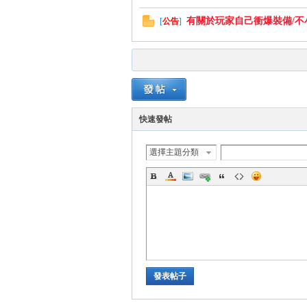
帶
有關於玩家自己衝爆裝備/不小
[
公告
]
快速發帖
選擇主題分類
發表帖子