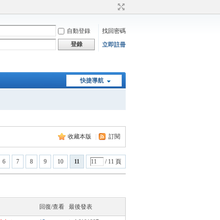
自動登錄
找回密碼
登錄
立即註冊
快捷導航
收藏本版
|
訂閱
6
7
8
9
10
11
/ 11 頁
回復/查看
最後發表