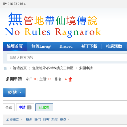
IP: 216.73.216.4
論壇首頁
無管Line@
Discord
補丁下載
推廣活動
論壇首頁
無管地帶-四轉&擴充三轉區
多開申請
多開申請
今日:
0
|
主題:
16
|
排名:
14
無
»
›
›
全部
申請
1
已處理
全部主題
最新
熱門
熱帖
精華
更多