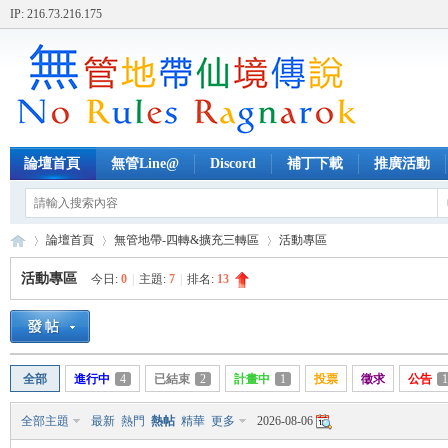
IP: 216.73.216.175
論壇首頁
無管Line@
Discord
補丁下載
推廣活動
論壇首頁
無管地帶-四轉&擴充三轉區
活動專區
活動專區
今日:
0
|
主題:
7
|
排名:
13
無
»
›
›
全部
進行中
4
已結束
2
計畫中
1
投票
徵求
公告
1
全部主題
最新
熱門
熱帖
精華
更多
2026-08-06