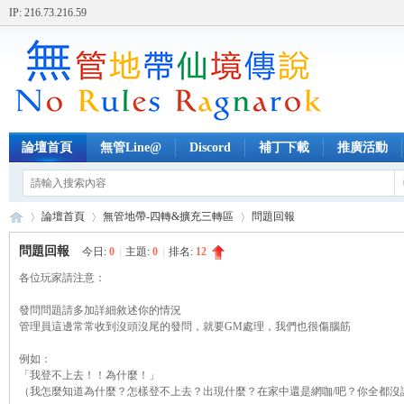
IP: 216.73.216.59
論壇首頁
無管Line@
Discord
補丁下載
推廣活動
論壇首頁
無管地帶-四轉&擴充三轉區
問題回報
問題回報
今日:
0
|
主題:
0
|
排名:
12
各位玩家請注意：
無
»
›
›
發問問題請多加詳細敘述你的情況
管理員這邊常常收到沒頭沒尾的發問，就要GM處理，我們也很傷腦筋
例如：
「我登不上去！！為什麼！」
（我怎麼知道為什麼？怎樣登不上去？出現什麼？在家中還是網咖/吧？你全都沒