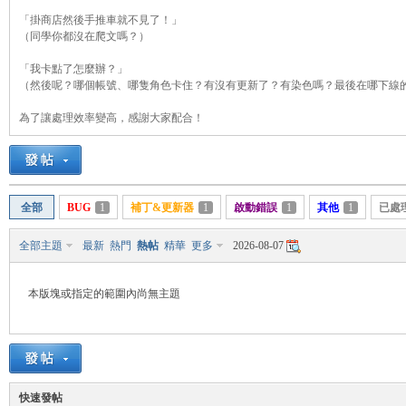
「掛商店然後手推車就不見了！」
（同學你都沒在爬文嗎？）
「我卡點了怎麼辦？」
管
（然後呢？哪個帳號、哪隻角色卡住？有沒有更新了？有染色嗎？最後在哪下線
為了讓處理效率變高，感謝大家配合！
全部
BUG
1
補丁&更新器
1
啟動錯誤
1
其他
1
已處
全部主題
最新
熱門
熱帖
精華
更多
2026-08-07
地
本版塊或指定的範圍內尚無主題
快速發帖