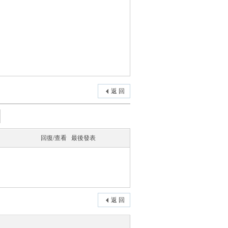
返 回
回復/查看
最後發表
返 回