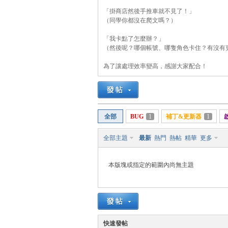
「掛商店然後手推車就不見了！」
（同學你都沒在爬文嗎？）
「我卡點了怎麼辦？」
管
（然後呢？哪個帳號、哪隻角色卡住？有沒有
為了讓處理效率變高，感謝大家配合！
全部
BUG
1
補丁&更新器
1
全部主題
最新
熱門
熱帖
精華
更多
地
本版塊或指定的範圍內尚無主題
快速發帖