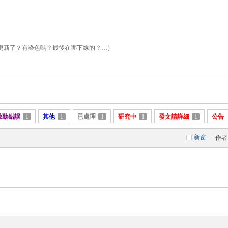
更新了？有染色嗎？最後在哪下線的？…）
啟動錯誤
1
其他
1
已處理
1
研究中
1
發文請詳細
1
公告
新窗
作者