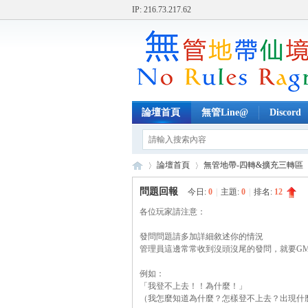
IP: 216.73.217.62
論壇首頁
無管Line@
Discord
論壇首頁
無管地帶-四轉&擴充三轉區
問題回報
今日:
0
|
主題:
0
|
排名:
12
各位玩家請注意：
無
»
›
›
發問問題請多加詳細敘述你的情況
管理員這邊常常收到沒頭沒尾的發問，就要G
例如：
「我登不上去！！為什麼！」
（我怎麼知道為什麼？怎樣登不上去？出現什