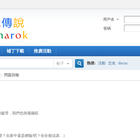
用戶名
密碼
補丁下載
推廣活動
熱搜:
活動
交友
discuz
帖子
搜
問題回報
索
M處理，我們也很傷腦筋
麼？在家中還是網咖/吧？你全都沒講…）