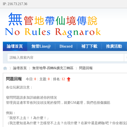
IP: 216.73.217.36
論壇首頁
無管Line@
Discord
補丁下載
推廣活動
論壇首頁
無管地帶-四轉&擴充三轉區
問題回報
問題回報
今日:
0
|
主題:
0
|
排名:
12
各位玩家請注意：
無
»
›
›
發問問題請多加詳細敘述你的情況
管理員這邊常常收到沒頭沒尾的發問，就要GM處理，我們也很傷腦筋
例如：
「我登不上去！！為什麼！」
（我怎麼知道為什麼？怎樣登不上去？出現什麼？在家中還是網咖/吧？你全都沒