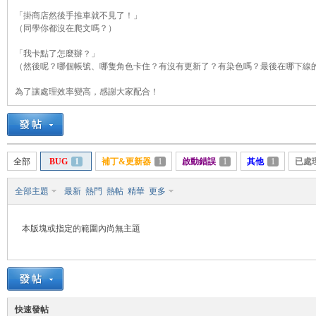
「掛商店然後手推車就不見了！」
（同學你都沒在爬文嗎？）
「我卡點了怎麼辦？」
管
（然後呢？哪個帳號、哪隻角色卡住？有沒有更新了？有染色嗎？最後在哪下線
為了讓處理效率變高，感謝大家配合！
全部
BUG
1
補丁&更新器
1
啟動錯誤
1
其他
1
已處
全部主題
最新
熱門
熱帖
精華
更多
地
本版塊或指定的範圍內尚無主題
快速發帖