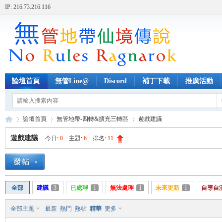
IP: 216.73.216.116
論壇首頁
無管Line@
Discord
補丁下載
推廣活動
論壇首頁
無管地帶-四轉&擴充三轉區
遊戲建議
遊戲建議
今日:
0
|
主題:
6
|
排名:
11
無
»
›
›
全部
建議
3
已處理
1
無法處理
1
未來更新
1
自導自
全部主題
最新
熱門
熱帖
精華
更多