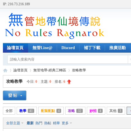
IP: 216.73.216.189
論壇首頁
無管Line@
Discord
補丁下載
推廣活動
論壇首頁
無管地帶-經典三轉區
攻略教學
攻略教學
今日:
0
|
主題:
0
|
排名:
6
無
»
›
›
全部
教學
41
配裝配點
4
攻略
32
妙招
4
其他
3
全部主題
最新
熱門
熱帖
精華
更多