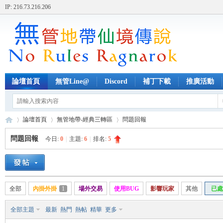
IP: 216.73.216.206
論壇首頁
無管Line@
Discord
補丁下載
推廣活動
論壇首頁
無管地帶-經典三轉區
問題回報
問題回報
今日:
0
|
主題:
6
|
排名:
5
無
»
›
›
全部
內掛外掛
1
場外交易
使用BUG
影響玩家
其他
已處
全部主題
最新
熱門
熱帖
精華
更多