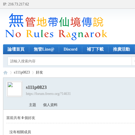
IP: 216.73.217.62
論壇首頁
無管Line@
Discord
補丁下載
推廣活動
s111p0823
好友
s111p0823
https://forum.freero.org/?14631
無
›
›
主題
個人資料
當前共有
0
個好友
沒有相關成員