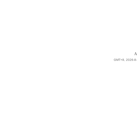
A
GMT+8, 2026-8-