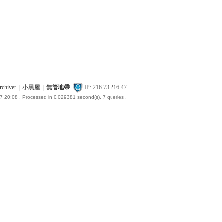
rchiver
|
小黑屋
|
無管地帶
IP: 216.73.216.47
7 20:08
, Processed in 0.029381 second(s), 7 queries .