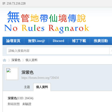
IP: 216.73.216.228
論壇首頁
無管Line@
Discord
補丁下載
推廣活動
深紫色
個人資料
深紫色
https://forum.freero.org/?20434
無
›
›
主題
個人資料
深紫色
(UID: 20434)
郵箱狀態
未驗證