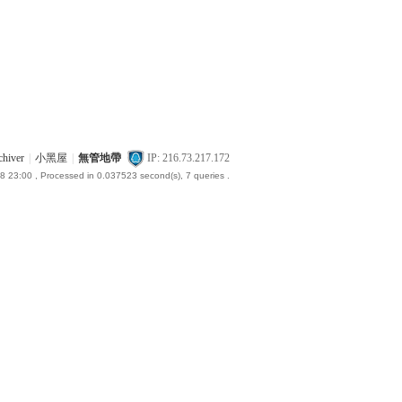
chiver
|
小黑屋
|
無管地帶
IP: 216.73.217.172
8 23:00
, Processed in 0.037523 second(s), 7 queries .