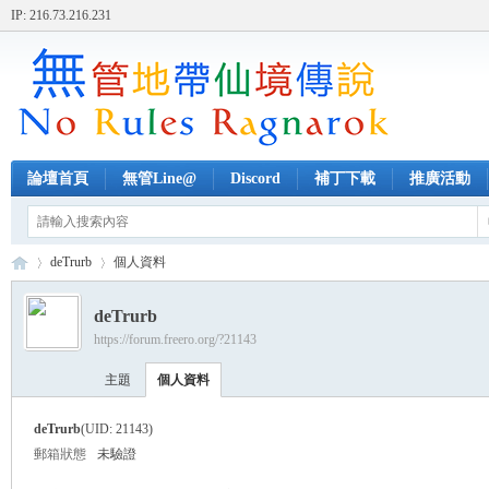
IP: 216.73.216.231
論壇首頁
無管Line@
Discord
補丁下載
推廣活動
deTrurb
個人資料
deTrurb
https://forum.freero.org/?21143
無
›
›
主題
個人資料
deTrurb
(UID: 21143)
郵箱狀態
未驗證