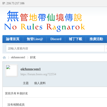
IP: 216.73.217.106
論壇首頁
無管Line@
Discord
補丁下載
推廣活動
okfunncom1
好友
okfunncom1
https://forum.freero.org/?22554
無
›
›
主題
個人資料
當前共有
0
個好友
沒有相關成員