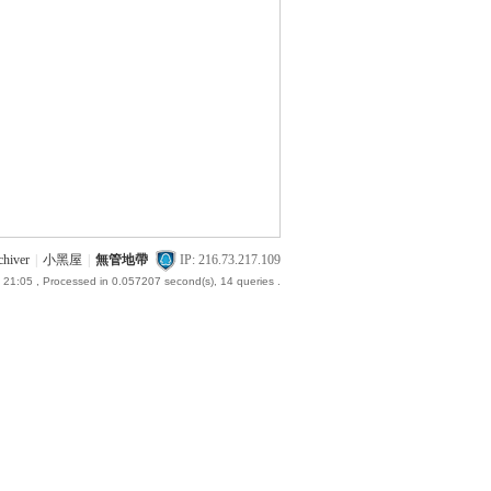
chiver
|
小黑屋
|
無管地帶
IP: 216.73.217.109
 21:05
, Processed in 0.057207 second(s), 14 queries .