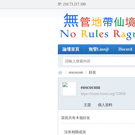
IP: 216.73.217.109
論壇首頁
無管Line@
Discord
eoscocom
好友
eoscocom
https://forum.freero.org/?22856
無
›
›
主題
個人資料
當前共有
0
個好友
沒有相關成員