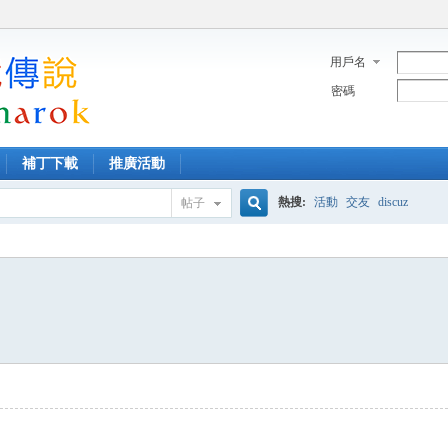
用戶名
密碼
補丁下載
推廣活動
熱搜:
活動
交友
discuz
帖子
搜
索