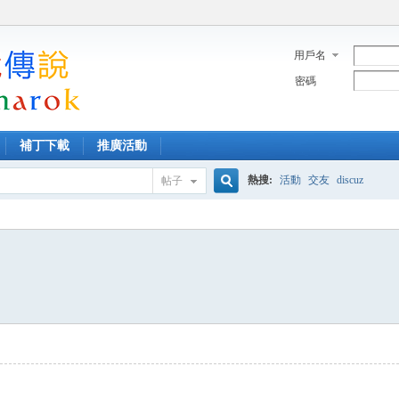
用戶名
密碼
補丁下載
推廣活動
熱搜:
活動
交友
discuz
帖子
搜
索