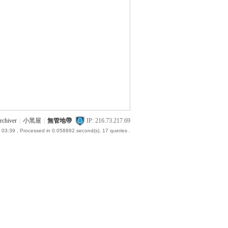
rchiver
|
小黑屋
|
無管地帶
IP: 216.73.217.69
 03:39
, Processed in 0.058892 second(s), 17 queries .