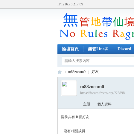
IP: 216.73.217.69
論壇首頁
無管Line@
Discord
m88zocom0
好友
m88zocom0
https://forum.freero.org/?23898
無
›
›
主題
個人資料
當前共有
0
個好友
沒有相關成員