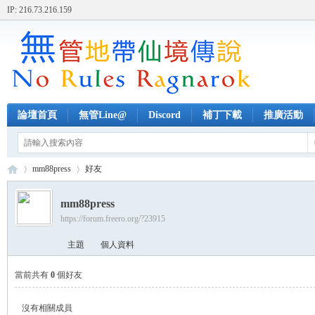
IP: 216.73.216.159
論壇首頁
無管Line@
Discord
補丁下載
推廣活動
mm88press
好友
mm88press
https://forum.freero.org/?23915
無
›
›
主題
個人資料
當前共有
0
個好友
沒有相關成員