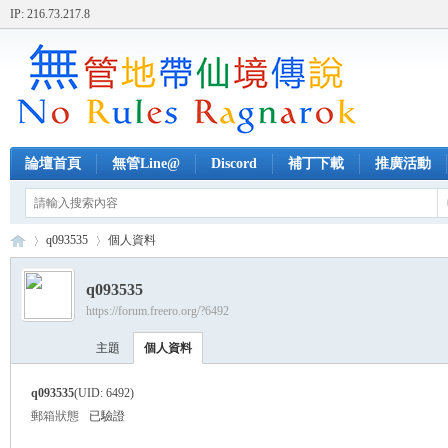
IP: 216.73.217.8
論壇首頁
無管Line@
Discord
補丁下載
推廣活動
q093535
個人資料
q093535
https://forum.freero.org/?6492
無
›
›
主題
個人資料
q093535
(UID: 6492)
郵箱狀態
已驗證