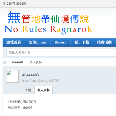
IP: 216.73.216.190
論壇首頁
無管Line@
Discord
補丁下載
推廣活動
40444405
個人資料
40444405
https://forum.freero.org/?7007
無
›
›
主題
個人資料
40444405
(UID: 7007)
郵箱狀態
未驗證