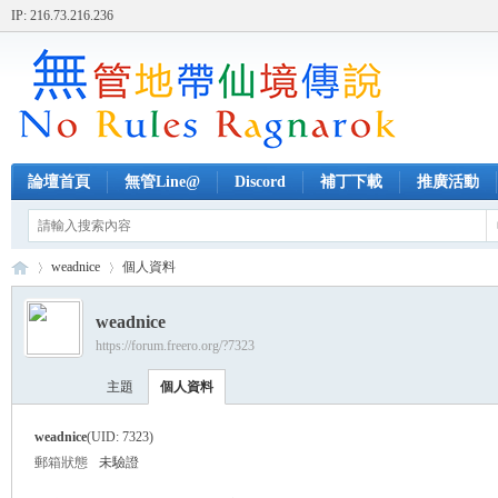
IP: 216.73.216.236
論壇首頁
無管Line@
Discord
補丁下載
推廣活動
weadnice
個人資料
weadnice
https://forum.freero.org/?7323
無
›
›
主題
個人資料
weadnice
(UID: 7323)
郵箱狀態
未驗證