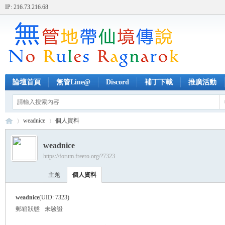
IP: 216.73.216.68
論壇首頁
無管Line@
Discord
補丁下載
推廣活動
weadnice
個人資料
weadnice
https://forum.freero.org/?7323
無
›
›
主題
個人資料
weadnice
(UID: 7323)
郵箱狀態
未驗證