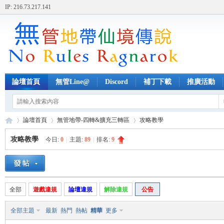
IP: 216.73.217.141
論壇首頁
無管Line@
Discord
補丁下載
推廣活動
論壇首頁
無管地帶-四轉&擴充三轉區
攻略教學
攻略教學
今日:
0
|
主題:
89
|
排名:
9
無
»
›
›
全部
遊戲違規
論壇違規
解除違規
公告
全部主題
最新
熱門
熱帖
精華
更多