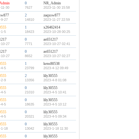
Admin
0
NR_Admin
-11-30
7627
2023-11-30 15:58
sw877
2
zaqxsw877
-9-27
14810
2023-11-27 22:59
0555
1
x26462414
-1-5
18423
2023-10-28 00:25
1217
0
as651217
-10-27
7771
2023-10-27 02:41
1217
0
as651217
-10-27
8652
2023-10-27 02:27
0555
1
kens80538
-4-5
23799
2023-4-12 09:49
0555
2
lily30555
-2-9
13356
2023-4-8 01:08
0555
0
lily30555
-4-5
21010
2023-4-5 10:41
0555
0
lily30555
-4-5
18635
2023-4-5 10:12
0555
0
lily30555
-4-5
20321
2023-4-5 09:34
0555
0
lily30555
-1-18
13042
2023-1-18 11:30
0555
0
lily30555