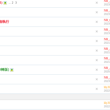
NR_
1)
...
2
3
2023
NR_
2023
NR_
格執行
2023
NR_
2023
NR_
2021
NR_
2021
NR_
2021
NR_
3轉版]
2025
NR_
2023
lily3
2022
lily3
2022