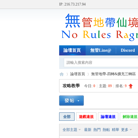
IP: 216.73.217.94
論壇首頁
無管Line@
Discord
論壇首頁
無管地帶-四轉&擴充三轉區
攻略教學
今日:
0
|
主題:
89
|
排名:
9
無
»
›
›
全部
遊戲違規
論壇違規
解除違規
全部主題
最新
熱門
熱帖
精華
更多