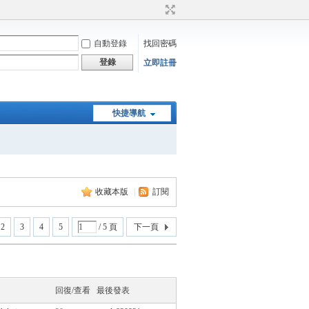
自動登錄
找回密碼
登錄
立即註冊
快捷導航
收藏本版
|
訂閱
2
3
4
5
/ 5 頁
下一頁
回復/查看
最後發表