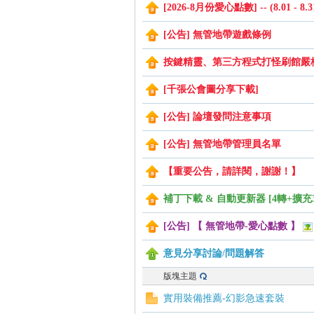
[2026-8月份愛心點數] -- (8.01 - 8.3
[公告] 無管地帶遊戲條例
管
按鍵精靈、第三方程式打怪刷館嚴
[千張公會圖分享下載]
[公告] 論壇發問注意事項
[公告] 無管地帶管理員名單
【重要公告，請詳閱，謝謝！】
地
補丁下載 & 自動更新器 [4轉+擴充
[公告] 【 無管地帶-愛心點數 】
意見分享討論/問題解答
版塊主題
實用裝備推薦-幻影急速套裝