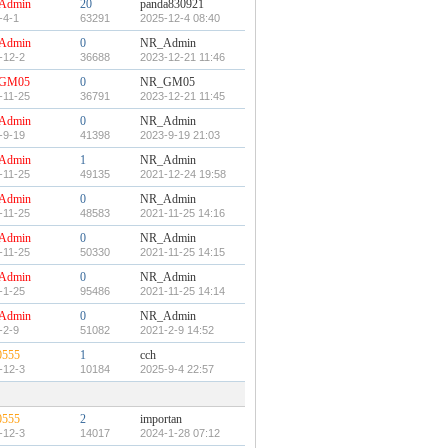
Admin
20
panda830921
-4-1
63291
2025-12-4 08:40
Admin
0
NR_Admin
-12-2
36688
2023-12-21 11:46
GM05
0
NR_GM05
-11-25
36791
2023-12-21 11:45
Admin
0
NR_Admin
-9-19
41398
2023-9-19 21:03
Admin
1
NR_Admin
-11-25
49135
2021-12-24 19:58
Admin
0
NR_Admin
-11-25
48583
2021-11-25 14:16
Admin
0
NR_Admin
-11-25
50330
2021-11-25 14:15
Admin
0
NR_Admin
-1-25
95486
2021-11-25 14:14
Admin
0
NR_Admin
-2-9
51082
2021-2-9 14:52
0555
1
cch
-12-3
10184
2025-9-4 22:57
0555
2
importan
-12-3
14017
2024-1-28 07:12