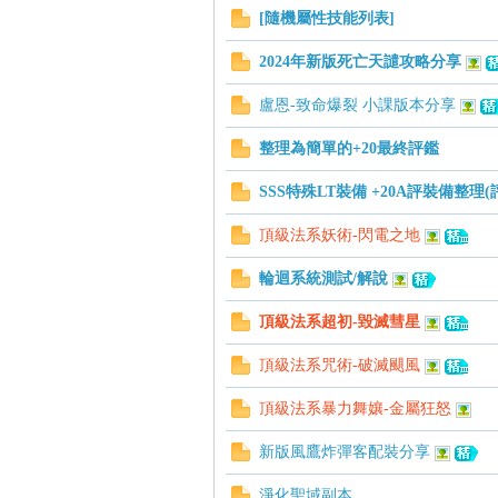
[隨機屬性技能列表]
帶
2024年新版死亡天譴攻略分享
盧恩-致命爆裂 小課版本分享
整理為簡單的+20最終評鑑
SSS特殊LT裝備 +20A評裝備整理
頂級法系妖術-閃電之地
輪迴系統測試/解說
頂級法系超初-毀滅彗星
頂級法系咒術-破滅颶風
頂級法系暴力舞孃-金屬狂怒
新版風鷹炸彈客配裝分享
淨化聖域副本