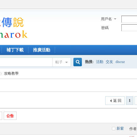
用戶名
密碼
補丁下載
推廣活動
熱搜:
活動
交友
discuz
帖子
搜
攻略教學
索
返 回
1
公告
新窗
作者