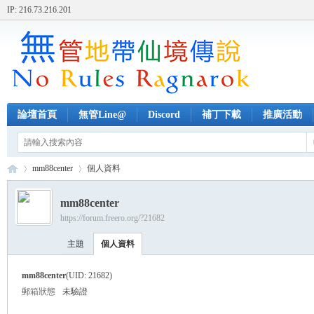
IP: 216.73.216.201
論壇首頁
無管Line@
Discord
補丁下載
推廣活動
mm88center
個人資料
mm88center
https://forum.freero.org/?21682
無
›
›
主題
個人資料
mm88center
(UID: 21682)
郵箱狀態
未驗證