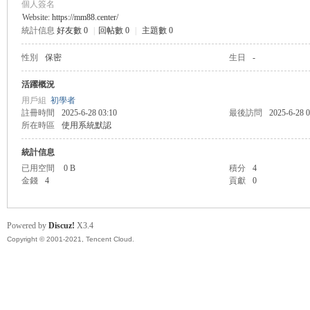
個人簽名
Website:
https://mm88.center/
統計信息
好友數 0
|
回帖數 0
|
主題數 0
管
性別
保密
生日
-
活躍概況
用戶組
初學者
註冊時間
2025-6-28 03:10
最後訪問
2025-6-28 0
所在時區
使用系統默認
統計信息
已用空間
0 B
積分
4
金錢
4
貢獻
0
地
Powered by
Discuz!
X3.4
Copyright © 2001-2021, Tencent Cloud.