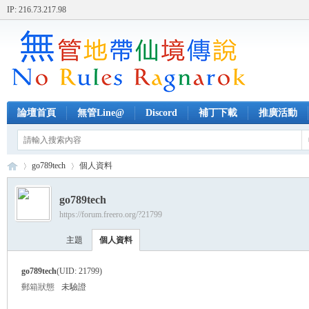
IP: 216.73.217.98
論壇首頁
無管Line@
Discord
補丁下載
推廣活動
go789tech
個人資料
go789tech
https://forum.freero.org/?21799
無
›
›
主題
個人資料
go789tech
(UID: 21799)
郵箱狀態
未驗證