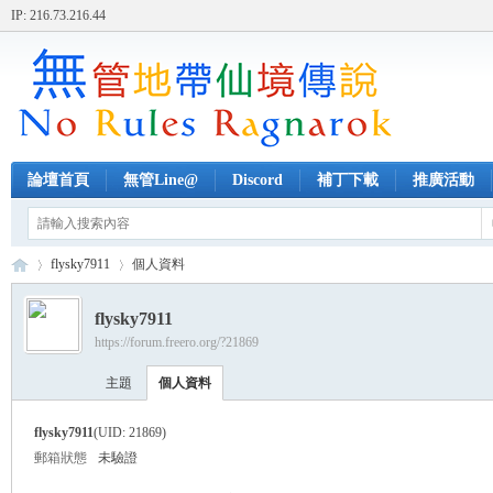
IP: 216.73.216.44
論壇首頁
無管Line@
Discord
補丁下載
推廣活動
flysky7911
個人資料
flysky7911
https://forum.freero.org/?21869
無
›
›
主題
個人資料
flysky7911
(UID: 21869)
郵箱狀態
未驗證