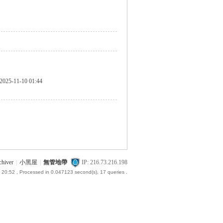
2025-11-10 01:44
chiver
|
小黑屋
|
無管地帶
IP: 216.73.216.198
 20:52
, Processed in 0.047123 second(s), 17 queries .