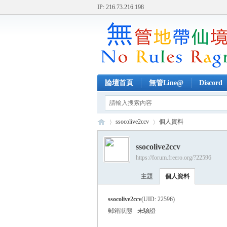
IP: 216.73.216.198
論壇首頁
無管Line@
Discord
ssocolive2ccv
個人資料
ssocolive2ccv
https://forum.freero.org/?22596
無
›
›
主題
個人資料
ssocolive2ccv
(UID: 22596)
郵箱狀態
未驗證