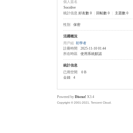
個人簽名
Socolive
統計信息
好友數 0
|
回帖數 0
|
主題數 0
管
性別
保密
活躍概況
用戶組
初學者
註冊時間
2025-11-10 01:44
所在時區
使用系統默認
統計信息
已用空間
0 B
金錢
4
地
Powered by
Discuz!
X3.4
Copyright © 2001-2021, Tencent Cloud.