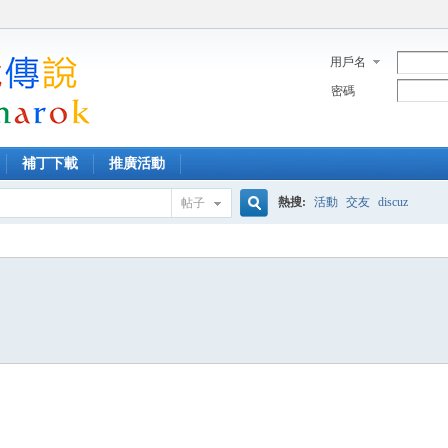
用戶名
密碼
補丁下載
推廣活動
熱搜:
活動
交友
discuz
帖子
搜
索