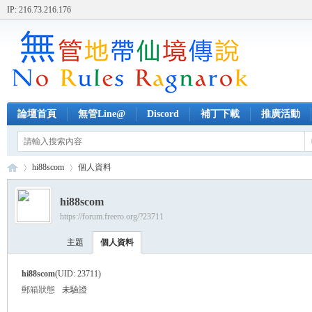
IP: 216.73.216.176
論壇首頁
無管Line@
Discord
補丁下載
推廣活動
hi88scom
個人資料
hi88scom
https://forum.freero.org/?23711
無
›
›
主題
個人資料
hi88scom
(UID: 23711)
郵箱狀態
未驗證