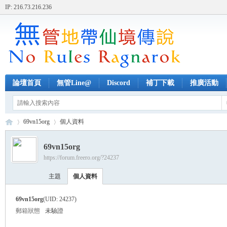
IP: 216.73.216.236
論壇首頁
無管Line@
Discord
補丁下載
推廣活動
69vn15org
個人資料
69vn15org
https://forum.freero.org/?24237
無
›
›
主題
個人資料
69vn15org
(UID: 24237)
郵箱狀態
未驗證