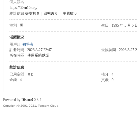
個人簽名
https://69vn15.org/
統計信息
好友數 0
|
回帖數 0
|
主題數 0
管
性別
男
生日
1995 年 5 月 5 
活躍概況
用戶組
初學者
註冊時間
2026-3-27 22:47
最後訪問
2026-3-27 2
所在時區
使用系統默認
統計信息
已用空間
0 B
積分
4
金錢
4
貢獻
0
地
Powered by
Discuz!
X3.4
Copyright © 2001-2021, Tencent Cloud.