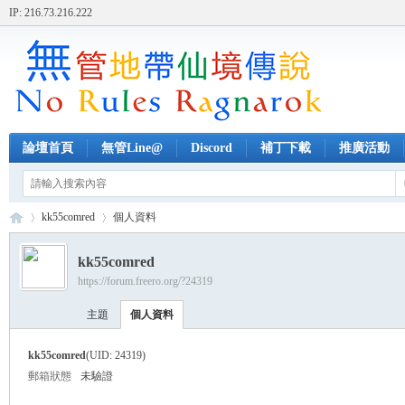
IP: 216.73.216.222
論壇首頁
無管Line@
Discord
補丁下載
推廣活動
kk55comred
個人資料
kk55comred
https://forum.freero.org/?24319
無
›
›
主題
個人資料
kk55comred
(UID: 24319)
郵箱狀態
未驗證