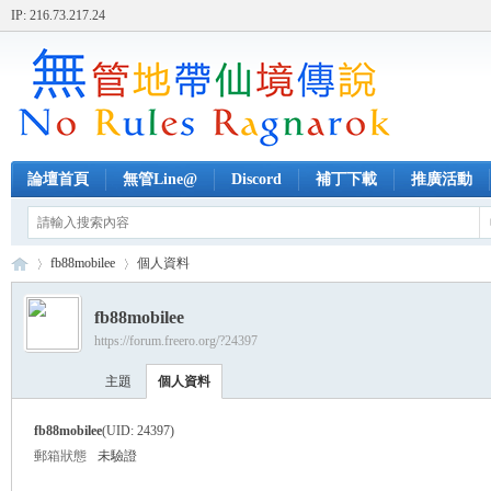
IP: 216.73.217.24
論壇首頁
無管Line@
Discord
補丁下載
推廣活動
fb88mobilee
個人資料
fb88mobilee
https://forum.freero.org/?24397
無
›
›
主題
個人資料
fb88mobilee
(UID: 24397)
郵箱狀態
未驗證