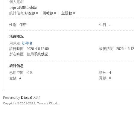
個人簽名
https://fb88.mobile/
統計信息
好友數 0
|
回帖數 0
|
主題數 0
管
性別
保密
生日
-
活躍概況
用戶組
初學者
註冊時間
2026-4-6 12:00
最後訪問
2026-4-6 12
所在時區
使用系統默認
統計信息
已用空間
0 B
積分
4
金錢
4
貢獻
0
地
Powered by
Discuz!
X3.4
Copyright © 2001-2021, Tencent Cloud.