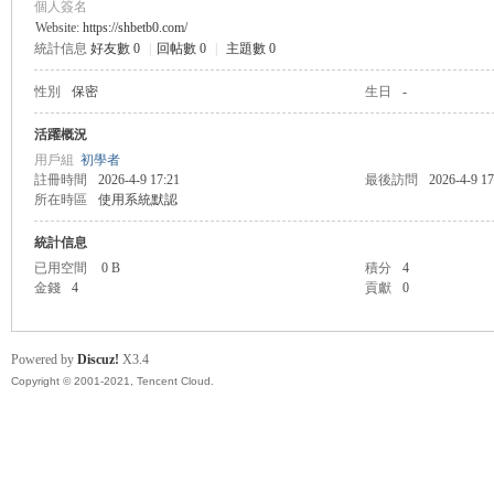
個人簽名
Website:
https://shbetb0.com/
統計信息
好友數 0
|
回帖數 0
|
主題數 0
管
性別
保密
生日
-
活躍概況
用戶組
初學者
註冊時間
2026-4-9 17:21
最後訪問
2026-4-9 17
所在時區
使用系統默認
統計信息
已用空間
0 B
積分
4
金錢
4
貢獻
0
地
Powered by
Discuz!
X3.4
Copyright © 2001-2021, Tencent Cloud.