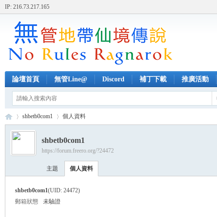
IP: 216.73.217.165
論壇首頁
無管Line@
Discord
補丁下載
推廣活動
shbetb0com1
個人資料
shbetb0com1
https://forum.freero.org/?24472
無
›
›
主題
個人資料
shbetb0com1
(UID: 24472)
郵箱狀態
未驗證