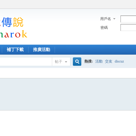
用戶名
密碼
補丁下載
推廣活動
熱搜:
活動
交友
discuz
帖子
搜
索