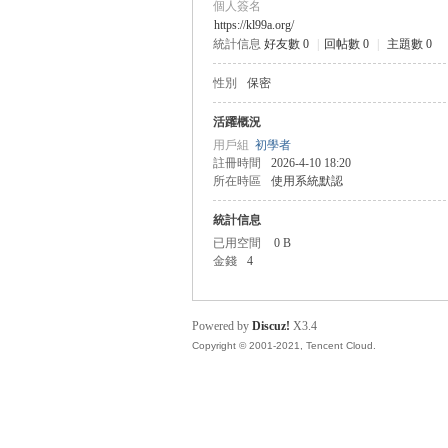
個人簽名
https://kl99a.org/
統計信息
好友數 0
|
回帖數 0
|
主題數 0
管
性別
保密
活躍概況
用戶組
初學者
註冊時間
2026-4-10 18:20
所在時區
使用系統默認
統計信息
已用空間
0 B
金錢
4
地
Powered by
Discuz!
X3.4
Copyright © 2001-2021, Tencent Cloud.