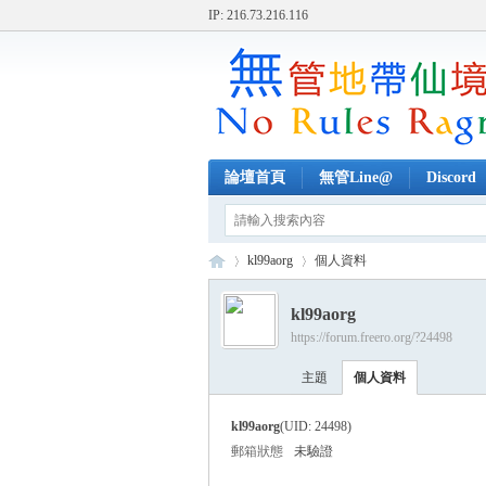
IP: 216.73.216.116
論壇首頁
無管Line@
Discord
kl99aorg
個人資料
kl99aorg
https://forum.freero.org/?24498
無
›
›
主題
個人資料
kl99aorg
(UID: 24498)
郵箱狀態
未驗證