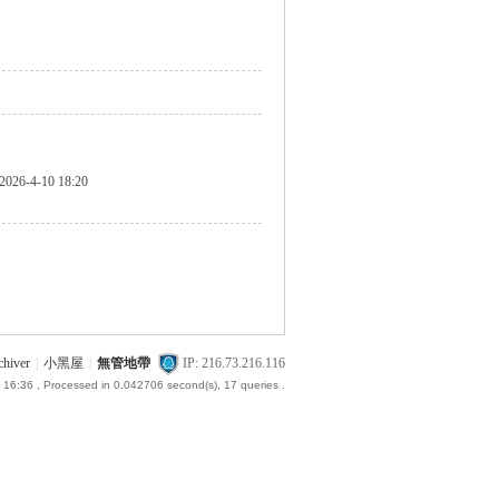
2026-4-10 18:20
chiver
|
小黑屋
|
無管地帶
IP: 216.73.216.116
 16:36
, Processed in 0.042706 second(s), 17 queries .