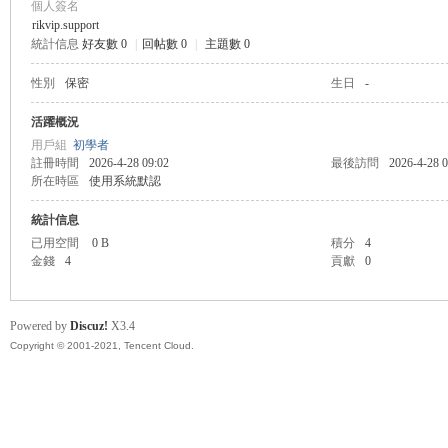
個人簽名
rikvip.support
統計信息
好友數 0
|
回帖數 0
|
主題數 0
管
性別
保密
生日
-
活躍概況
用戶組
初學者
註冊時間
2026-4-28 09:02
最後訪問
2026-4-28 0
所在時區
使用系統默認
統計信息
已用空間
0 B
積分
4
金錢
4
貢獻
0
地
Powered by
Discuz!
X3.4
Copyright © 2001-2021, Tencent Cloud.