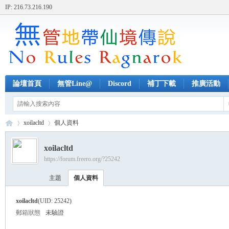
IP: 216.73.216.190
論壇首頁
無管Line@
Discord
補丁下載
推廣活動
xoilacltd
個人資料
xoilacltd
https://forum.freero.org/?25242
無
›
›
主題
個人資料
xoilacltd
(UID: 25242)
郵箱狀態
未驗證