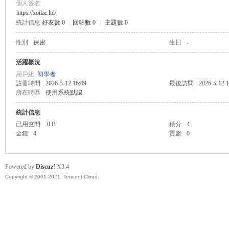
個人簽名
https://xoilac.ltd/
統計信息
好友數 0
|
回帖數 0
|
主題數 0
管
性別
保密
生日
-
活躍概況
用戶組
初學者
註冊時間
2026-5-12 16:09
最後訪問
2026-5-12 1
所在時區
使用系統默認
統計信息
已用空間
0 B
積分
4
金錢
4
貢獻
0
地
Powered by
Discuz!
X3.4
Copyright © 2001-2021, Tencent Cloud.