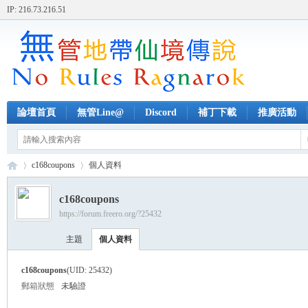
IP: 216.73.216.51
論壇首頁
無管Line@
Discord
補丁下載
推廣活動
c168coupons
個人資料
c168coupons
https://forum.freero.org/?25432
無
›
›
主題
個人資料
c168coupons
(UID: 25432)
郵箱狀態
未驗證