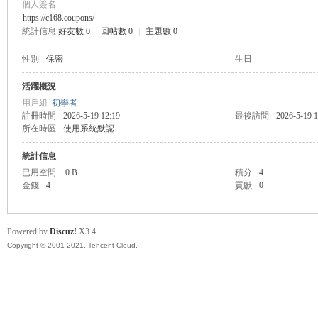
個人簽名
https://c168.coupons/
統計信息
好友數 0
|
回帖數 0
|
主題數 0
管
性別
保密
生日
-
活躍概況
用戶組
初學者
註冊時間
2026-5-19 12:19
最後訪問
2026-5-19 1
所在時區
使用系統默認
統計信息
已用空間
0 B
積分
4
金錢
4
貢獻
0
地
Powered by
Discuz!
X3.4
Copyright © 2001-2021, Tencent Cloud.