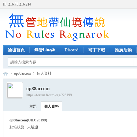
IP: 216.73.216.214
論壇首頁
無管Line@
Discord
補丁下載
推廣活動
op88accom
個人資料
op88accom
https://forum.freero.org/?26199
無
›
›
主題
個人資料
op88accom
(UID: 26199)
郵箱狀態
未驗證