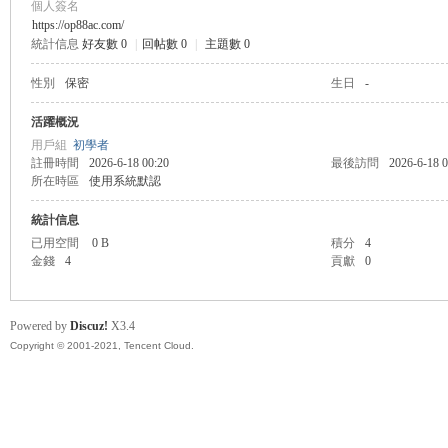
個人簽名
https://op88ac.com/
統計信息
好友數 0
|
回帖數 0
|
主題數 0
管
性別
保密
生日
-
活躍概況
用戶組
初學者
註冊時間
2026-6-18 00:20
最後訪問
2026-6-18 0
所在時區
使用系統默認
統計信息
已用空間
0 B
積分
4
金錢
4
貢獻
0
地
Powered by
Discuz!
X3.4
Copyright © 2001-2021, Tencent Cloud.