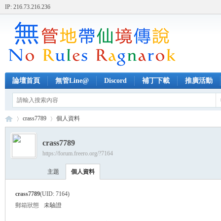
IP: 216.73.216.236
論壇首頁
無管Line@
Discord
補丁下載
推廣活動
crass7789
個人資料
crass7789
https://forum.freero.org/?7164
無
›
›
主題
個人資料
crass7789
(UID: 7164)
郵箱狀態
未驗證