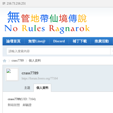
IP: 216.73.216.251
論壇首頁
無管Line@
Discord
補丁下載
推廣活動
crass7789
個人資料
crass7789
https://forum.freero.org/?7164
無
›
›
主題
個人資料
crass7789
(UID: 7164)
郵箱狀態
未驗證